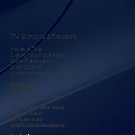
TM Services à l'Industrie
Aire de la Thur
2, allée Robert Schuman
68840 Pulversheim
03 68 53 98 18
contact@tm-servicesindustrie.pro
TM Transport
03 68 53 98 18
contact@tm-servicesindustrie.pro​
TM Solutions Métalliques
Ideal Container
06 70 69 46 56
contact@tm-solutionsmetalliques.pro